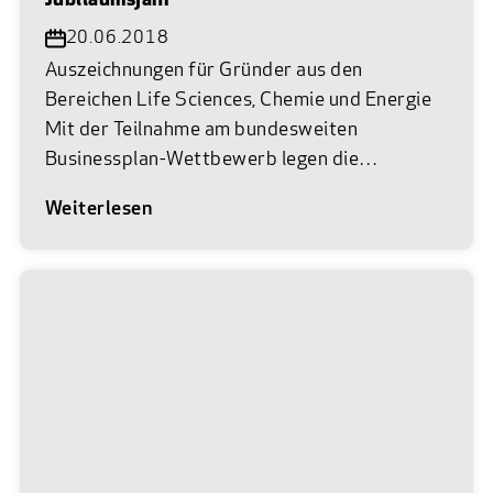
Jubiläumsjahr
20.06.2018
Auszeichnungen für Gründer aus den
Bereichen Life Sciences, Chemie und Energie
Mit der Teilnahme am bundesweiten
Businessplan-Wettbewerb legen die
Teilnehmer den Grundstein für die Gründung
Weiterlesen
ihres eigenen Unternehmens. Beim
Science4Life Venture Cup wurden nun die
besten Businesspläne ausgezeichnet und der
Spezialpreis Energie vergeben. Frankfurt am
Main, 19. Juni 2018. Die Rekord-Bilanz der
Businessplanphase des Science4Life Venture
Cup kann sich sehen lassen: In der diesjährigen
Jubiläumsrunde wurde mit 82 eingereichten
Businessplänen aus Deutschland, Österreich
und der Schweiz ein Allzeithoch in der