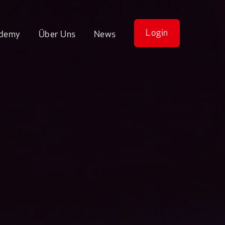
Login
demy
Über Uns
News