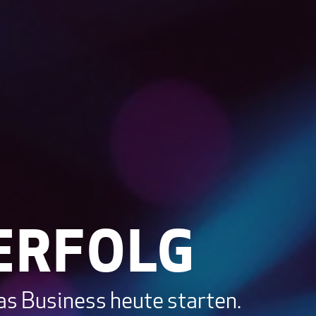
ERFOLG
as Business heute starten.