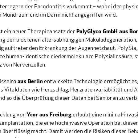
terregern der Parodontitis vorkommt – wobei der physi
m Mundraum und im Darm nicht angegriffen wird.
st ein neuer Therapieansatz der
PolyGlyco GmbH aus Bo
g der trockenen altersabhängigen Makuladegeneration, 
ig auftretenden Erkrankung der Augennetzhaut. PolySia,
te human-identische niedermolekulare Polysialinsäure, s
z von Nervenzellen.
isseiro
aus Berlin
entwickelte Technologie ermöglicht es,
s Vitaldaten wie Herzschlag, Herzratenvariabilität und 
d so die Überprüfung dieser Daten bei Senioren zu verb
icklung von
Ycor aus Freiburg
erlaubt eine minimal-invas
implantation, die eine hochinvasive Operation bei diese
n überflüssig macht. Damit werden die Risiken dieser Be