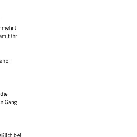
r
ermehrt
amit ihr
Nano-
 die
en Gang
ßlich bei