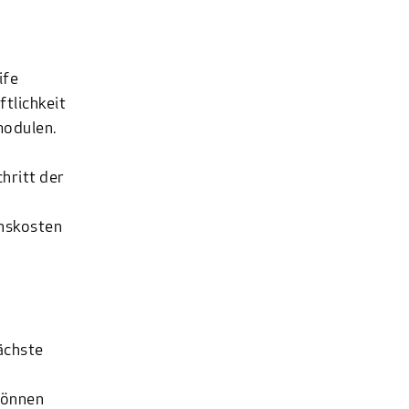
ife
tlichkeit
modulen.
hritt der
nskosten
ächste
können