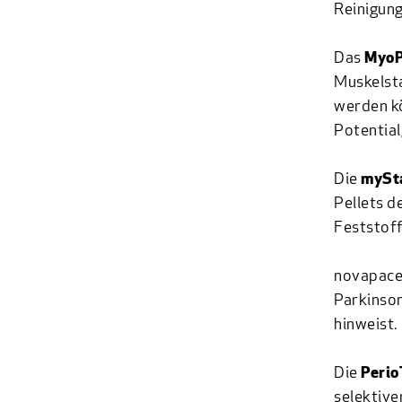
Reinigung
Das
MyoP
Muskelst
werden kö
Potential
Die
mySt
Pellets d
Feststoff
novapac
Parkinson
hinweist.
Die
Perio
selektive