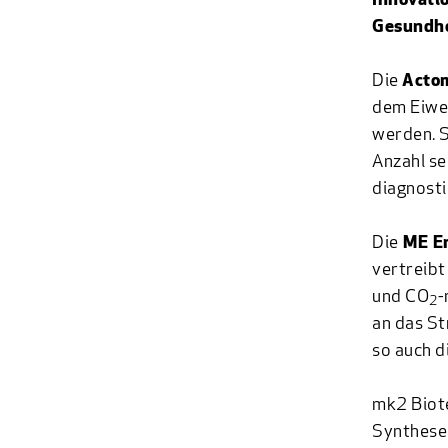
Innovati
Gesundhe
Die
Acto
dem Eiwei
werden. S
Anzahl s
diagnosti
Die
ME En
vertreibt
und CO
-
2
an das St
so auch d
mk2 Biot
Synthese 