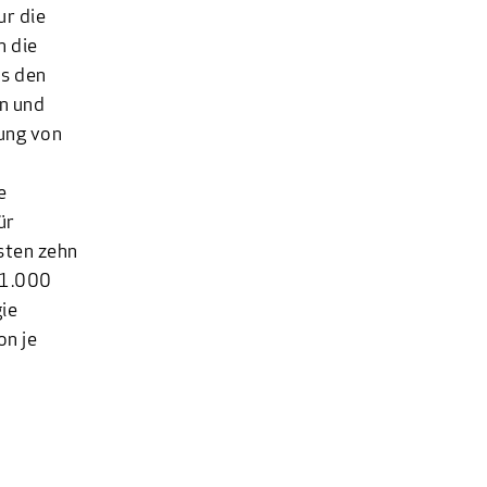
ur die
h die
us den
en und
ung von
e
ür
sten zehn
 1.000
ie
on je