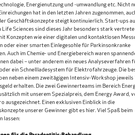
hnologie, Energienutzung und -umwandlung etc. Nicht n
Einreichungen hat in den letzten Jahren zugenommen, auc
der Geschäftskonzepte steigt kontinuierlich. Start-ups a
 Life Sciences sind dieses Jahr besonders stark vertret
it Konzepten wie einer digitalen und kontaktlosen Mess
n oder einer smarten Einlegesohle für Parkinsonkranke
en. Auch im Chemie- und Energiebereich waren spannend
nen dabei – unter anderem ein neues Analyseverfahren f
oder ein Schnellladesystem für Elektrofahrzeuge. Die be
ben neben einem zweitägigen Intensiv-Workshop jeweils
sgeld erhalten. Die zwei Gewinnerteams im Bereich Energ
sätzlich mit unserem Spezialpreis, dem Energy Award, v
o ausgezeichnet. Einen exklusiven Einblick in die
konzepte unserer Gewinner gibt es hier. Viel Spaß beim
n lassen: