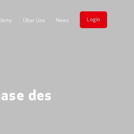
Login
demy
Über Uns
News
hase des