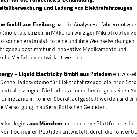
onen für die Paradontitis-Behandlung,
itsüberwachung und Ladung von Elektrofahrzeugen
me GmbH
aus Freiburg
hat ein Analyseverfahren entwicke
ßmoleküle einzeln in Millionen winziger Mikrotropfen v
o können erstmals Proteine und ihre Wechselwirkungen 
ehr genau bestimmt und innovative Medikamente und
sche Verfahren entwickelt werden.
ergy – Liquid Electricity GmbH
aus Potsdam
entwickel
 Schnellladesysteme für Elektrofahrzeuge, die ihren Str
neutral erzeugen. Die Ladestationen benötigen keinen An
romnetz mehr, können überall aufgestellt werden und er
ie Versorgung in außerstädtischen Gebieten.
echnologies
aus München
hat eine neue Plattformtechno
von hochreinen Peptiden entwickelt, durch die konventio