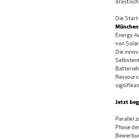
drastisch
Die Star
Münche
Energy Aw
von Sola
Die innov
Selbstent
Batterieh
Ressourc
signifika
Jetzt be
Parallel 
Phase des
Bewerbung