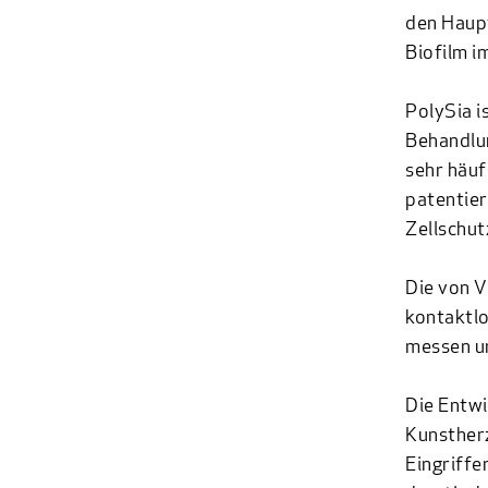
den Haup
Biofilm i
PolySia i
Behandlun
sehr häuf
patentier
Zellschut
Die von
V
kontaktlo
messen un
Die Entw
Kunstherz
Eingriffe