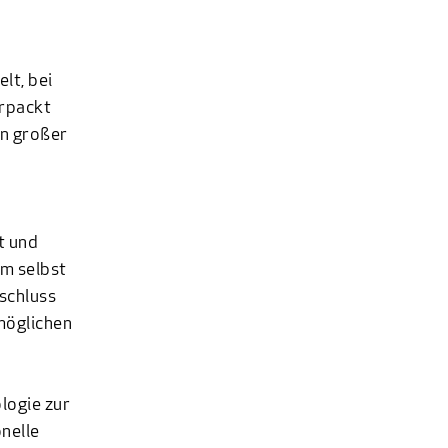
lt, bei
erpackt
in großer
t und
om selbst
schluss
möglichen
logie zur
nelle