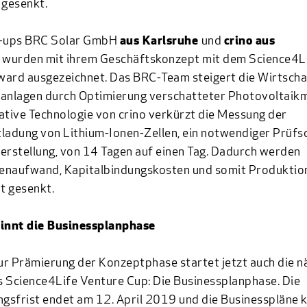
 gesenkt.
t-ups
BRC Solar GmbH
aus Karlsruhe
und
crino aus
n
wurden mit ihrem Geschäftskonzept mit dem Science4L
ard ausgezeichnet. Das BRC-Team steigert die Wirtschaf
ranlagen durch Optimierung verschatteter Photovoltaik
ative Technologie von crino verkürzt die Messung der
ladung von Lithium-Ionen-Zellen, ein notwendiger Prüfsc
erstellung, von 14 Tagen auf einen Tag. Dadurch werden
enaufwand, Kapitalbindungskosten und somit Produktio
nt gesenkt.
ginnt die Businessplanphase
zur Prämierung der Konzeptphase startet jetzt auch die n
 Science4Life Venture Cup: Die Businessplanphase. Die
sfrist endet am 12. April 2019 und die Businesspläne 