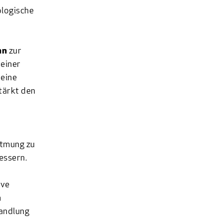
ologische
nn
zur
einer
 eine
tärkt den
Atmung zu
essern.
ive
n
handlung