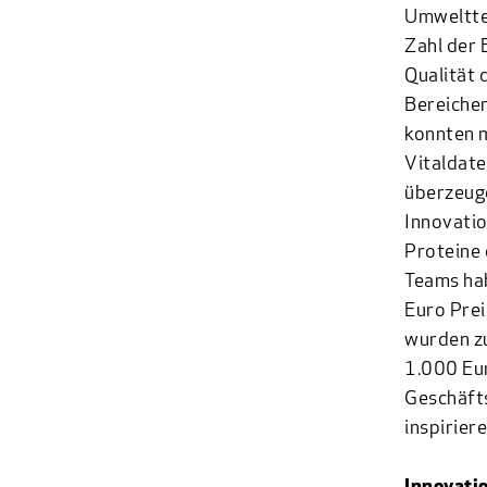
Umwelttec
Zahl der 
Qualität 
Bereichen
konnten m
Vitaldate
überzeug
Innovatio
Proteine 
Teams ha
Euro Prei
wurden zu
1.000 Eur
Geschäfts
inspiriere