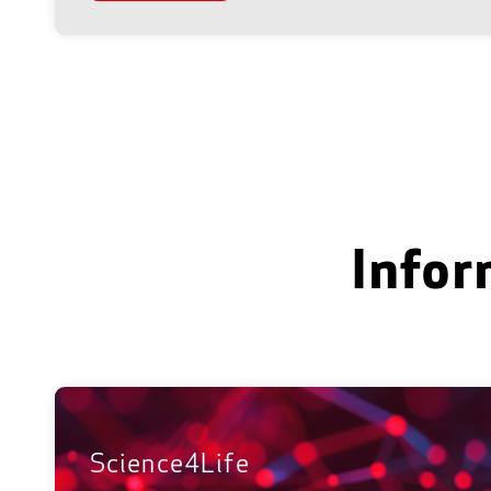
Infor
Science4Life