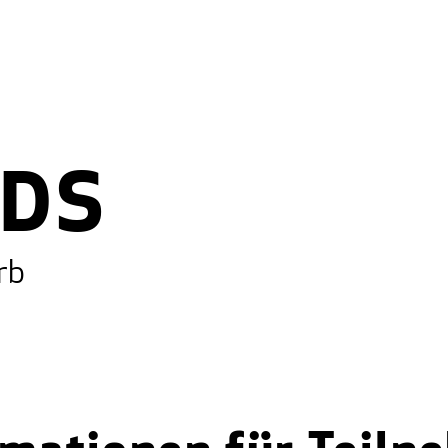
Wettbewerb
Netzwerk
Aca
DS
rb