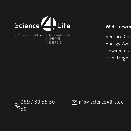
Wettbewe
Venture Cu
Energy Awa
Downloads
Preisträger
069 / 30 55 50
info@science4life.de
50