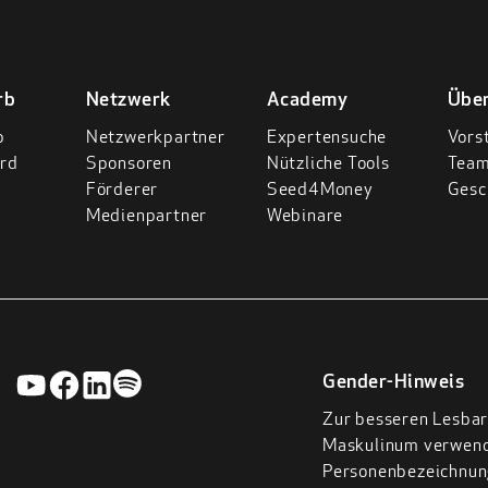
rb
Netzwerk
Academy
Übe
p
Netzwerkpartner
Expertensuche
Vors
rd
Sponsoren
Nützliche Tools
Tea
Förderer
Seed4Money
Gesc
Medienpartner
Webinare
Gender-Hinweis
Zur besseren Lesbar
Maskulinum verwende
Personenbezeichnung