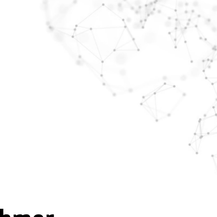
Login
demy
Über Uns
News