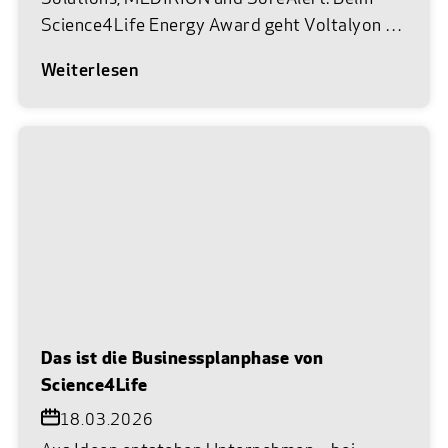
Science4Life Energy Award geht Voltalyon als
Siegerteam hervor. Am 22. Juni 2026 war es
Weiterlesen
wieder so weit. Im Museum Reinhard Ernst in
Wiesbaden trafen die vielversprechendsten
Gründerteams aus Life Sciences, Chemie und
Energie auf das Netzwerk des Science4Life
e.V. Bei der feierlichen Abschlussprämierung
von Science4Life wurden unter insgesamt 83
Einreichungen die besten Businesspläne aus
den Branchen Life Sciences und Chemie mit
dem Science4Life Venture Cup sowie das
beste Team aus der Energie-Branche mit dem
Science4Life Energy Award ausgezeichnet.
Das ist die Businessplanphase von
Vor Ort in bester Location feierten und
Science4Life
netzwerkten die Teams mit
18.03.2026
Branchenexperten, Förderern und anderen